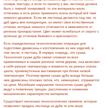
схожую текстуру, и если по проекту у вас лестница должна
быть с темной тонировкой, то эти материалы мало
отличимы и есть резон применить ясень который всё таки
немного дешевле. Если же лестница делается под лак, то
дуб здесь вне конкуренции, он имеет свои естественные
оттенки, которые немного отличаются в зависимости от
региона произрастания. Цвет может колебаться от серого с
зеленью до оттенков бежевого и красноватого.
Есть определенные технологические операции для
подготовки древесины к изготовлению из нее изделий, в
том числе, и лестниц. В первую очередь, это сушка.
Технология сушки дуба самая сложная из всех
применяемых в нашем регионе типов дерева, она включает
в себя разную температуру и влажность на разных этапах
цикла, промежуточные выстаивания при более низкой
температуре. Поэтому время сушки дуба всегда больше,
чем древесины похожих типов, что, неминуемо, отражается
на цене. Малейшие нарушения технологии сушки дуба
ведут к появлению трещин, расслоению и снижению
механических характеристик материала.
Существуют несколько технологических приемов, которые
позволяют придать лестнице из дуба те или иные